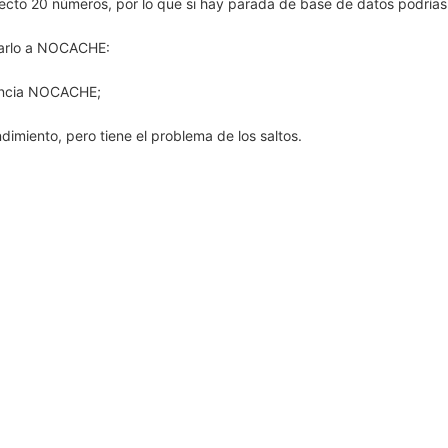
ecto 20 números, por lo que si hay parada de base de datos podrías
sarlo a NOCACHE:
encia NOCACHE;
imiento, pero tiene el problema de los saltos.