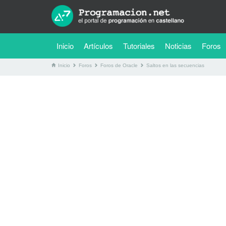
(current)
Inicio
Artículos
Tutoriales
Noticias
Foros
Inicio
Foros
Foros de Oracle
Saltos en las secuencias