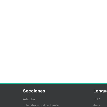
Secciones
Lengu
Artículos
PHP
Tutoriales y código fuente
Java