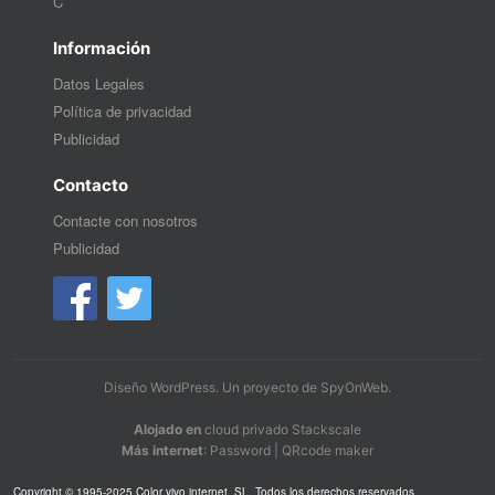
C
Información
Datos Legales
Política de privacidad
Publicidad
Contacto
Contacte con nosotros
Publicidad
Diseño WordPress
. Un proyecto de
SpyOnWeb
.
Alojado en
cloud privado Stackscale
Más internet
:
Password
|
QRcode maker
Copyright © 1995-2025 Color vivo internet, SL. Todos los derechos reservados