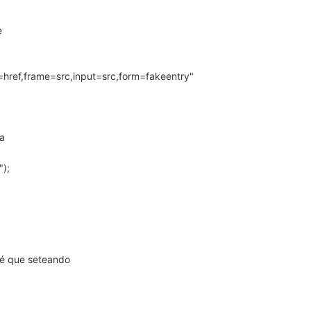
e
a=href,frame=src,input=src,form=fakeentry"
ea
");
sé que seteando