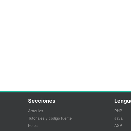
Secciones
Lengu
Artículos
PHP
Tutoriales y código fuente
Java
Foros
ASP