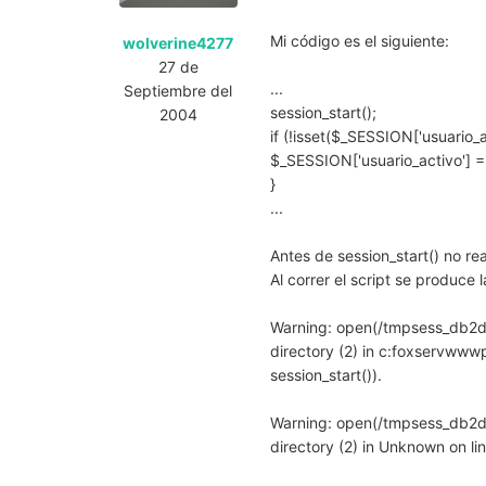
Mi código es el siguiente:
wolverine4277
27 de
...
Septiembre del
session_start();
2004
if (!isset($_SESSION['usuario_ac
$_SESSION['usuario_activo'] =
}
...
Antes de session_start() no re
Al correr el script se produce 
Warning: open(/tmpsess_db2d
directory (2) in c:foxservwww
session_start()).
Warning: open(/tmpsess_db2d
directory (2) in Unknown on lin