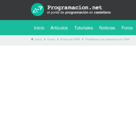
(current)
Inicio
Artículos
Tutoriales
Noticias
Foros
Inicio
Foros
Foros de PHP
Problema con sesiones en PHP