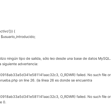
tivo'])) {
 $usuario_introducido;
alizo ningún tipo de salida, sólo leo desde una base de datos MySQL
la siguiente advertencia:
0918ab33a5d341e581141aac32c3, O_RDWR) failed. No such file or
prueba.php on line 26. (la línea 26 es donde se encuentra
0918ab33a5d341e581141aac32c3, O_RDWR) failed. No such file or
e 0.