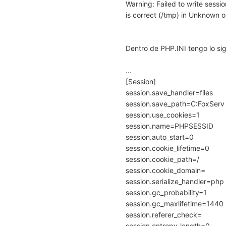
Warning: Failed to write sessio
is correct (/tmp) in Unknown on
Dentro de PHP.INI tengo lo sig
...
[Session]
session.save_handler=files
session.save_path=C:FoxServ
session.use_cookies=1
session.name=PHPSESSID
session.auto_start=0
session.cookie_lifetime=0
session.cookie_path=/
session.cookie_domain=
session.serialize_handler=php
session.gc_probability=1
session.gc_maxlifetime=1440
session.referer_check=
session.entropy_length=0