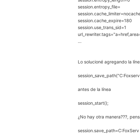
session.entropy_file=
session.cache_limiter=nocach
session.cache_expire=180
session.use_trans_sid=1
url_rewriter.tags="a=href,are
...
Lo solucioné agregando la lín
session_save_path("C:Foxserv
antes de la línea
session_start();
¿No hay otra manera???, pen
session.save_path=C:FoxServ