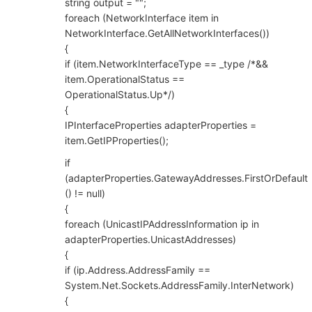
string output = "";
foreach (NetworkInterface item in
NetworkInterface.GetAllNetworkInterfaces())
{
if (item.NetworkInterfaceType == _type /*&&
item.OperationalStatus ==
OperationalStatus.Up*/)
{
IPInterfaceProperties adapterProperties =
item.GetIPProperties();
if
(adapterProperties.GatewayAddresses.FirstOrDefault
() != null)
{
foreach (UnicastIPAddressInformation ip in
adapterProperties.UnicastAddresses)
{
if (ip.Address.AddressFamily ==
System.Net.Sockets.AddressFamily.InterNetwork)
{