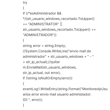
try
{
if (/*esAdministrador &&
*/(str_usuario_windows_recortado.ToUpper()
== "ADMINISTRATOR" ||
str_usuario_windows_recortado.ToUpper() ==
"ADMINISTRADOR"))
{
string error = string.Empty;
//System.Console.WriteLine("envio mail de
administrador" + str_usuario_windows + " - "
+ str_ip_actual);//quitar
m.EnviaMail(str_usuario_windows,
str_ip_actual, out error);
if (!string.IsNullOrEmpty(error))
{
eventLog1.WriteEntry(string.Format("MonitoreoIpUsu
arios error envio mail usuario administador:
{0} ", error));
}