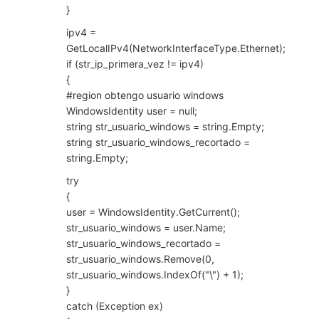
}
ipv4 =
GetLocalIPv4(NetworkInterfaceType.Ethernet);
if (str_ip_primera_vez != ipv4)
{
#region obtengo usuario windows
WindowsIdentity user = null;
string str_usuario_windows = string.Empty;
string str_usuario_windows_recortado =
string.Empty;
try
{
user = WindowsIdentity.GetCurrent();
str_usuario_windows = user.Name;
str_usuario_windows_recortado =
str_usuario_windows.Remove(0,
str_usuario_windows.IndexOf("\") + 1);
}
catch (Exception ex)