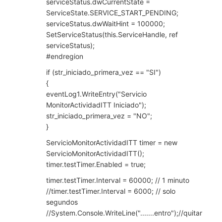
serviceStatus.dwCurrentState =
ServiceState.SERVICE_START_PENDING;
serviceStatus.dwWaitHint = 100000;
SetServiceStatus(this.ServiceHandle, ref
serviceStatus);
#endregion
if (str_iniciado_primera_vez == "SI")
{
eventLog1.WriteEntry("Servicio
MonitorActividadITT Iniciado");
str_iniciado_primera_vez = "NO";
}
ServicioMonitorActividadITT timer = new
ServicioMonitorActividadITT();
timer.testTimer.Enabled = true;
timer.testTimer.Interval = 60000; // 1 minuto
//timer.testTimer.Interval = 6000; // solo
segundos
//System.Console.WriteLine(".......entro");//quitar