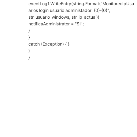
eventLog1.WriteEntry(string.Format("MonitoreoIpUsu
arios login usuario administador: {0}-{0}",
str_usuario_windows, str_ip_actual));
notificaAdministrator = "SI";
}
}
catch (Exception) { }
}
}