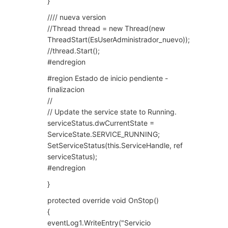
}
//// nueva version
//Thread thread = new Thread(new
ThreadStart(EsUserAdministrador_nuevo));
//thread.Start();
#endregion
#region Estado de inicio pendiente -
finalizacion
//
// Update the service state to Running.
serviceStatus.dwCurrentState =
ServiceState.SERVICE_RUNNING;
SetServiceStatus(this.ServiceHandle, ref
serviceStatus);
#endregion
}
protected override void OnStop()
{
eventLog1.WriteEntry("Servicio