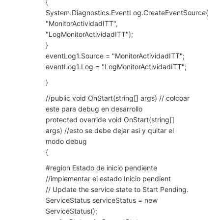
{
System.Diagnostics.EventLog.CreateEventSource(
"MonitorActividadITT",
"LogMonitorActividadITT");
}
eventLog1.Source = "MonitorActividadITT";
eventLog1.Log = "LogMonitorActividadITT";
}
//public void OnStart(string[] args) // colcoar
este para debug en desarrollo
protected override void OnStart(string[]
args) //esto se debe dejar asi y quitar el
modo debug
{
#region Estado de inicio pendiente
//implementar el estado Inicio pendient
// Update the service state to Start Pending.
ServiceStatus serviceStatus = new
ServiceStatus();