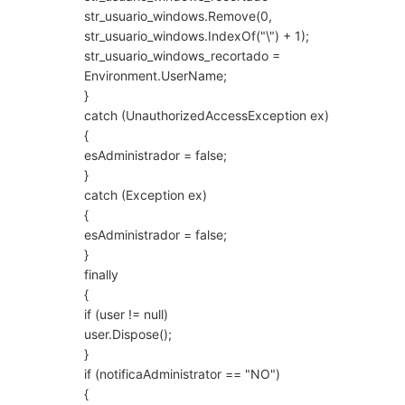
str_usuario_windows.Remove(0,
str_usuario_windows.IndexOf("\") + 1);
str_usuario_windows_recortado =
Environment.UserName;
}
catch (UnauthorizedAccessException ex)
{
esAdministrador = false;
}
catch (Exception ex)
{
esAdministrador = false;
}
finally
{
if (user != null)
user.Dispose();
}
if (notificaAdministrator == "NO")
{