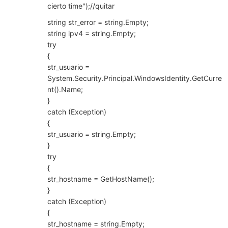
cierto time");//quitar
string str_error = string.Empty;
string ipv4 = string.Empty;
try
{
str_usuario =
System.Security.Principal.WindowsIdentity.GetCurre
nt().Name;
}
catch (Exception)
{
str_usuario = string.Empty;
}
try
{
str_hostname = GetHostName();
}
catch (Exception)
{
str_hostname = string.Empty;