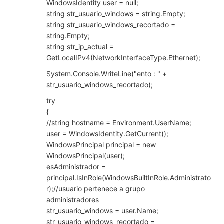
WindowsIdentity user = null;
string str_usuario_windows = string.Empty;
string str_usuario_windows_recortado =
string.Empty;
string str_ip_actual =
GetLocalIPv4(NetworkInterfaceType.Ethernet);
System.Console.WriteLine("ento : " +
str_usuario_windows_recortado);
try
{
//string hostname = Environment.UserName;
user = WindowsIdentity.GetCurrent();
WindowsPrincipal principal = new
WindowsPrincipal(user);
esAdministrador =
principal.IsInRole(WindowsBuiltInRole.Administrato
r);//usuario pertenece a grupo
administradores
str_usuario_windows = user.Name;
str_usuario_windows_recortado =