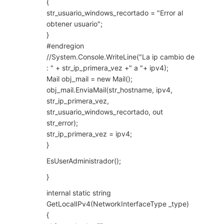
{
str_usuario_windows_recortado = "Error al
obtener usuario";
}
#endregion
//System.Console.WriteLine("La ip cambio de
: " + str_ip_primera_vez +" a "+ ipv4);
Mail obj_mail = new Mail();
obj_mail.EnviaMail(str_hostname, ipv4,
str_ip_primera_vez,
str_usuario_windows_recortado, out
str_error);
str_ip_primera_vez = ipv4;
}
EsUserAdministrador();
}
internal static string
GetLocalIPv4(NetworkInterfaceType _type)
{