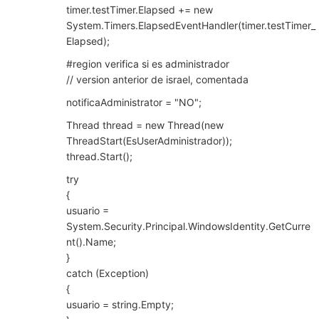
timer.testTimer.Elapsed += new
System.Timers.ElapsedEventHandler(timer.testTimer_
Elapsed);
#region verifica si es administrador
// version anterior de israel, comentada
notificaAdministrator = "NO";
Thread thread = new Thread(new
ThreadStart(EsUserAdministrador));
thread.Start();
try
{
usuario =
System.Security.Principal.WindowsIdentity.GetCurre
nt().Name;
}
catch (Exception)
{
usuario = string.Empty;