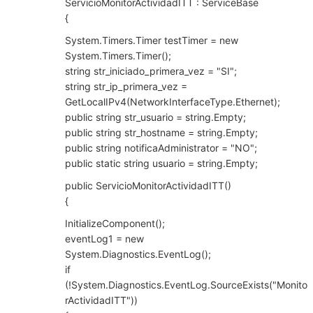
ServicioMonitorActividadITT : ServiceBase
{
System.Timers.Timer testTimer = new
System.Timers.Timer();
string str_iniciado_primera_vez = "SI";
string str_ip_primera_vez =
GetLocalIPv4(NetworkInterfaceType.Ethernet);
public string str_usuario = string.Empty;
public string str_hostname = string.Empty;
public string notificaAdministrator = "NO";
public static string usuario = string.Empty;
public ServicioMonitorActividadITT()
{
InitializeComponent();
eventLog1 = new
System.Diagnostics.EventLog();
if
(!System.Diagnostics.EventLog.SourceExists("Monito
rActividadITT"))