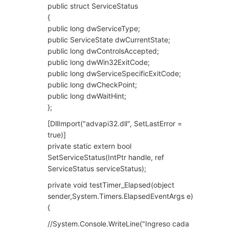
public struct ServiceStatus
{
public long dwServiceType;
public ServiceState dwCurrentState;
public long dwControlsAccepted;
public long dwWin32ExitCode;
public long dwServiceSpecificExitCode;
public long dwCheckPoint;
public long dwWaitHint;
};
[DllImport("advapi32.dll", SetLastError =
true)]
private static extern bool
SetServiceStatus(IntPtr handle, ref
ServiceStatus serviceStatus);
private void testTimer_Elapsed(object
sender,System.Timers.ElapsedEventArgs e)
{
//System.Console.WriteLine("Ingreso cada