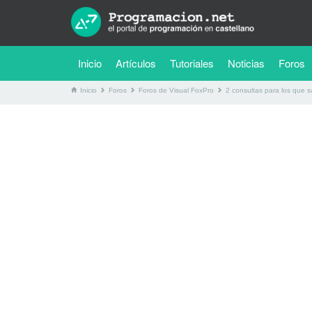
(current)
Inicio
Artículos
Tutoriales
Noticias
Foros
Inicio
Foros
Foros de Visual FoxPro
2 consultas para los que 