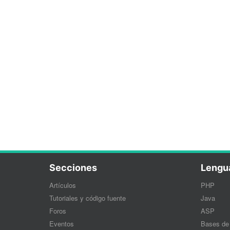
Secciones
Lengu
Artículos
PHP
Tutoriales y código fuente
Java
Foros
ASP
Eventos
Bases de