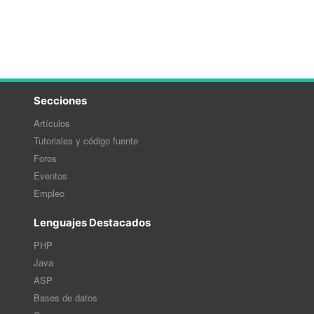
Secciones
Artículos
Tutoriales y código fuente
Foros
Eventos
Empleo
Lenguajes Destacados
PHP
Java
ASP
Bases de datos