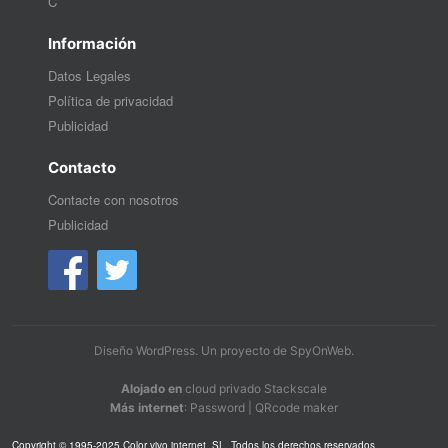
C
Información
Datos Legales
Política de privacidad
Publicidad
Contacto
Contacte con nosotros
Publicidad
Diseño WordPress
. Un proyecto de
SpyOnWeb
.
Alojado en
cloud privado Stackscale
Más internet
:
Password
|
QRcode maker
Copyright © 1995-2025 Color vivo internet, SL. Todos los derechos reservados