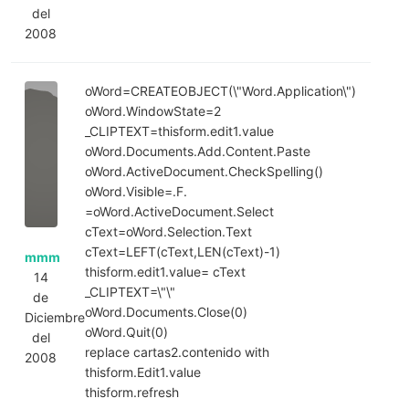
del
2008
oWord=CREATEOBJECT(\"Word.Application\")
oWord.WindowState=2
_CLIPTEXT=thisform.edit1.value
oWord.Documents.Add.Content.Paste
oWord.ActiveDocument.CheckSpelling()
oWord.Visible=.F.
=oWord.ActiveDocument.Select
cText=oWord.Selection.Text
cText=LEFT(cText,LEN(cText)-1)
mmm
thisform.edit1.value= cText
14
_CLIPTEXT=\"\"
de
oWord.Documents.Close(0)
Diciembre
oWord.Quit(0)
del
replace cartas2.contenido with
2008
thisform.Edit1.value
thisform.refresh