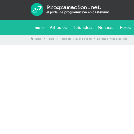
(current)
Inicio
Artículos
Tutoriales
Noticias
Foros
Inicio
Foros
Foros de Visual FoxPro
aprender visual foxpro