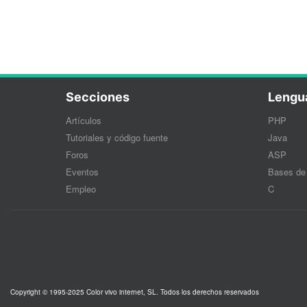
Secciones
Lengu
Artículos
PHP
Tutoriales y código fuente
Java
Foros
ASP
Eventos
Bases de
Empleo
C
Copyright © 1995-2025 Color vivo internet, SL. Todos los derechos reservados