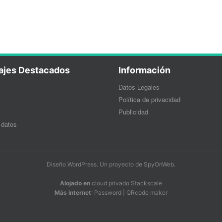
ajes Destacados
Información
Datos Legales
Política de privacidad
Publicidad
 datos
Diseño WordPress
. Un proyecto de
SpyOnWeb
.
Alojado en
cloud privado Stackscale
Más internet
:
Password
|
QRcode maker