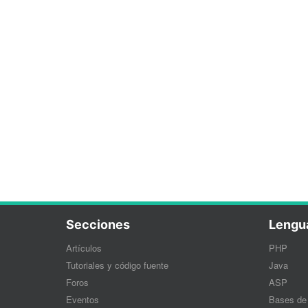
Secciones
Lengu
Artículos
PHP
Tutoriales y código fuente
Java
Foros
ASP
Eventos
Bases de