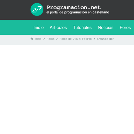
(current)
Inicio
Artículos
Tutoriales
Noticias
Foros
Inicio
Foros
Foros de Visual FoxPro
archivos dbf