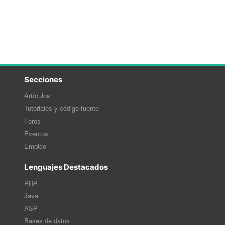
Secciones
Artículos
Tutoriales y código fuente
Foros
Eventos
Empleo
Lenguajes Destacados
PHP
Java
ASP
Bases de datos