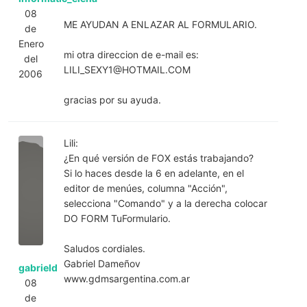
08
ME AYUDAN A ENLAZAR AL FORMULARIO.
de
Enero
mi otra direccion de e-mail es:
del
LILI_SEXY1@HOTMAIL.COM
2006
gracias por su ayuda.
Lili:
¿En qué versión de FOX estás trabajando?
Si lo haces desde la 6 en adelante, en el
editor de menúes, columna "Acción",
selecciona "Comando" y a la derecha colocar
DO FORM TuFormulario.
Saludos cordiales.
Gabriel Dameñov
gabrield
www.gdmsargentina.com.ar
08
de