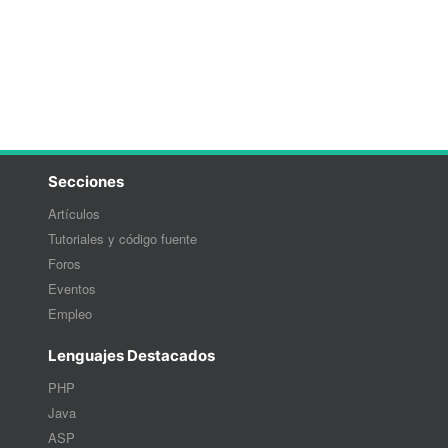
Secciones
Artículos
Tutoriales y código fuente
Foros
Eventos
Empleo
Lenguajes Destacados
PHP
Java
ASP