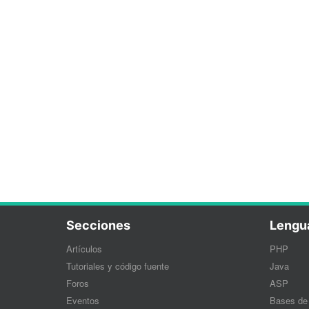
Secciones
Lengu
Artículos
PHP
Tutoriales y código fuente
Java
Foros
ASP
Eventos
Bases de