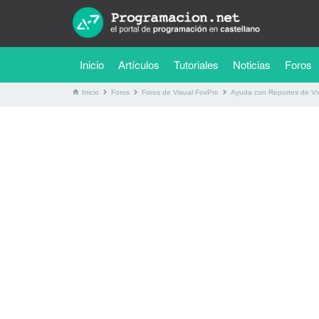
(current)
Inicio
Artículos
Tutoriales
Noticias
Foros
Inicio
Foros
Foros de Visual FoxPro
Ayuda con Reportes de Vi