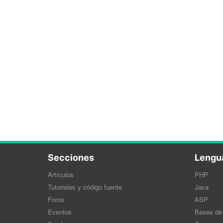
Secciones
Lengu
Artículos
PHP
Tutoriales y código fuente
Java
Foros
ASP
Eventos
Bases de