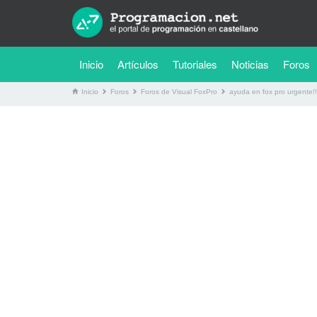
(current)
Inicio
Artículos
Tutoriales
Noticias
Foros
Inicio
Foros
Foros de Visual FoxPro
ayuda en fox pro urgente!!