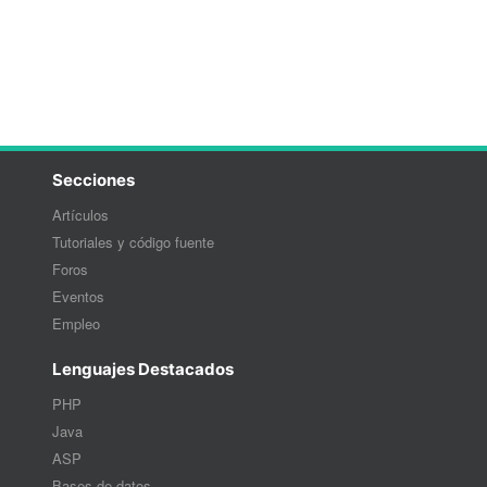
Secciones
Artículos
Tutoriales y código fuente
Foros
Eventos
Empleo
Lenguajes Destacados
PHP
Java
ASP
Bases de datos