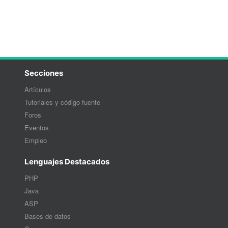
Secciones
Artículos
Tutoriales y código fuente
Foros
Eventos
Empleo
Lenguajes Destacados
PHP
Java
ASP
Bases de datos