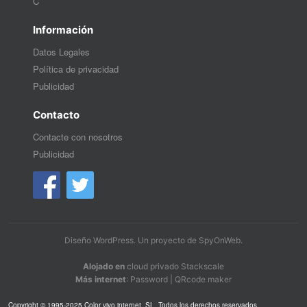
C
Información
Datos Legales
Política de privacidad
Publicidad
Contacto
Contacte con nosotros
Publicidad
Diseño WordPress
. Un proyecto de
SpyOnWeb
.
Alojado en
cloud privado Stackscale
Más internet
:
Password
|
QRcode maker
Copyright © 1995-2025 Color vivo internet, SL. Todos los derechos reservados