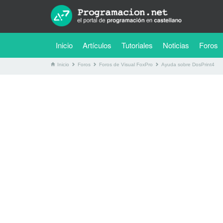
(current)
Inicio
Artículos
Tutoriales
Noticias
Foros
Inicio
Foros
Foros de Visual FoxPro
Ayuda sobre DosPrint4