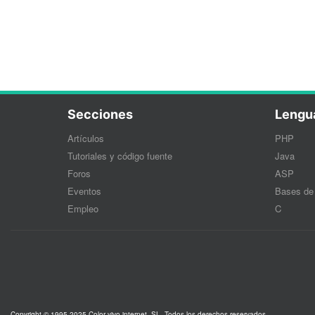
Secciones
Lengu
Artículos
PHP
Tutoriales y código fuente
Java
Foros
ASP
Eventos
Bases de
Empleo
C
Copyright © 1995-2025 Color vivo internet, SL. Todos los derechos reservados