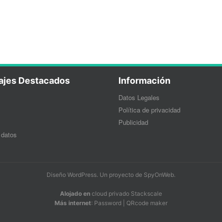
ajes Destacados
Información
Datos Legales
Política de privacidad
Publicidad
 datos
Diseño WordPress
. Un proyecto de
SpyOnWeb
.
Alojado en
cloud privado Stackscale
Más internet
:
Password
|
QRcode maker