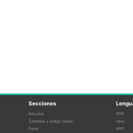
Secciones
Lengu
Artículos
PHP
Tutoriales y código fuente
Java
Foros
ASP