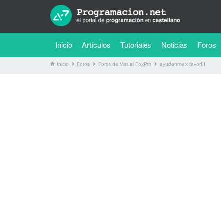
(current)
Inicio
Artículos
Tutoriales
Noticias
Foros
Inicio
Foros
Foros de Visual FoxPro
ayudenme x favor!!!