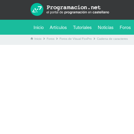
(current)
Inicio
Artículos
Tutoriales
Noticias
Foros
Inicio
Foros
Foros de Visual FoxPro
Cadena de caracteres