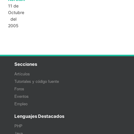
11 de
Octubre
del
2005
Secciones
Artículos
Tutoriales y código fuente
Foros
Eventos
Empleo
Lenguajes Destacados
PHP
Java