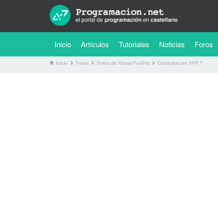
(current)
Inicio
Artículos
Tutoriales
Noticias
Foros
Inicio
Foros
Foros de Visual FoxPro
Consultas en VFP ?