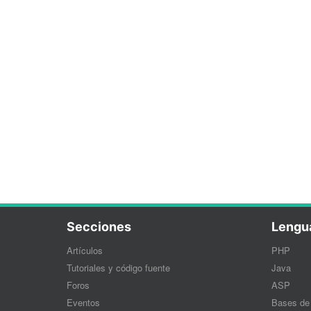
Secciones
Lengu
Artículos
PHP
Tutoriales y código fuente
Java
Foros
ASP
Eventos
Bases de