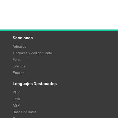
Secciones
Artículos
Tutoriales y código fuente
Foros
Eventos
Empleo
Lenguajes Destacados
PHP
Java
ASP
Bases de datos