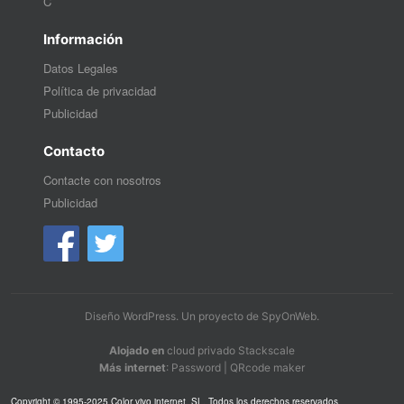
C
Información
Datos Legales
Política de privacidad
Publicidad
Contacto
Contacte con nosotros
Publicidad
Diseño WordPress
. Un proyecto de
SpyOnWeb
.
Alojado en
cloud privado Stackscale
Más internet
:
Password
|
QRcode maker
Copyright © 1995-2025 Color vivo internet, SL. Todos los derechos reservados