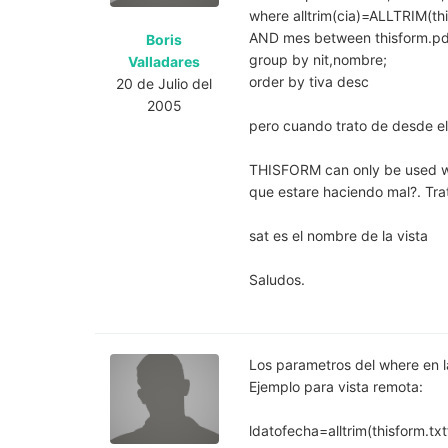
where alltrim(cia)=ALLTRIM(t
AND mes between thisform.pd
Boris
group by nit,nombre;
Valladares
order by tiva desc
20 de Julio del
2005
pero cuando trato de desde el
THISFORM can only be used w
que estare haciendo mal?. Trat
sat es el nombre de la vista
Saludos.
Los parametros del where en l
Ejemplo para vista remota:
ldatofecha=alltrim(thisform.tx