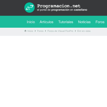
(current)
Inicio
Artículos
Tutoriales
Noticias
Foros
Inicio
Foros
Foros de Visual FoxPro
Errr en vista