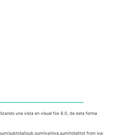
izando una vista en visual fox 8.0, de esta forma
sum(subtotal)sub,sum(iva)tiva,sum(total)tot from iva;