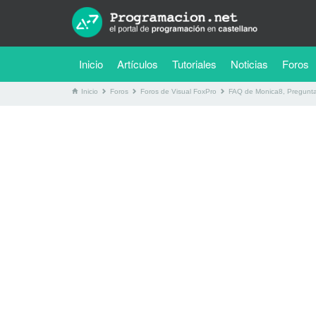
(current)
Inicio
Artículos
Tutoriales
Noticias
Foros
Inicio
Foros
Foros de Visual FoxPro
FAQ de Monica8, Pregunt