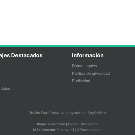
ajes Destacados
Información
Datos Legales
Política de privacidad
Publicidad
 datos
Diseño WordPress
. Un proyecto de
SpyOnWeb
.
Alojado en
cloud privado Stackscale
Más internet
:
Password
|
QRcode maker