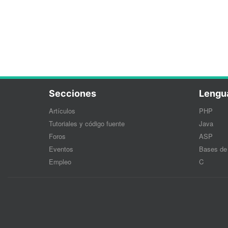
Secciones
Lengu
Artículos
PHP
Tutoriales y código fuente
Java
Foros
ASP
Eventos
Bases de
Empleo
C