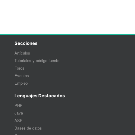
Secciones
Artículos
Tutoriales y código fuente
Foros
Eventos
Empleo
Lenguajes Destacados
PHP
Java
ASP
Bases de datos