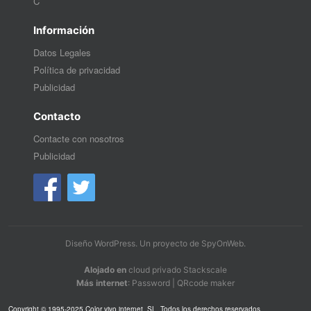
C
Información
Datos Legales
Política de privacidad
Publicidad
Contacto
Contacte con nosotros
Publicidad
Diseño WordPress
. Un proyecto de
SpyOnWeb
.
Alojado en
cloud privado Stackscale
Más internet
:
Password
|
QRcode maker
Copyright © 1995-2025 Color vivo internet, SL. Todos los derechos reservados