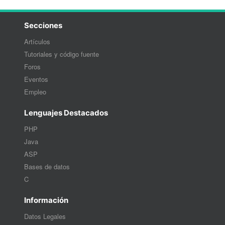
Secciones
Artículos
Tutoriales y código fuente
Foros
Eventos
Empleo
Lenguajes Destacados
PHP
Java
ASP
Bases de datos
C
Información
Datos Legales