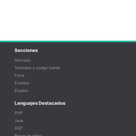
Secciones
Artículos
Tutoriales y código fuente
Foros
Eventos
Empleo
Lenguajes Destacados
PHP
Java
ASP
Bases de datos