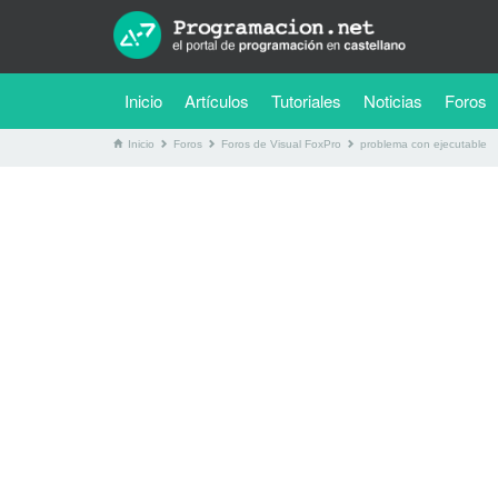
(current)
Inicio
Artículos
Tutoriales
Noticias
Foros
Inicio
Foros
Foros de Visual FoxPro
problema con ejecutable