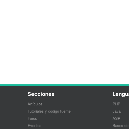
Secciones
Lengu
Artículos
PHP
Tutoriales y código fuente
Java
Foros
ASP
Eventos
Bases de