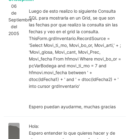
06
Luego de esto realizo lo siguiente Consulta
de
SQL para mostrarla en un Grid, se que son
Septiembre
las fechas por que realizo la consulta sin las
del
fechas y veo en el grid la consulta.
2005
ThisForm.grdInventario.RecordSource =
'Select Movi_ti_mo, Movi_bo_or, Movi_arti,' + ;
'Movi_glosa, Movi_cant, Movi_Prec,
Movi_fecha From hfmovi Where movi_bo_or =
pcVarBodega and movi_ti_mo = 7 and
hfmovi.movi_fecha between ' +
dtoc(ldFecha1) + ' and ' + dtoc(ldFecha2) + '
into cursor grdInventario'
Espero puedan ayudarme, muchas gracias
Hola:
Espero entender lo que quieres hacer y de