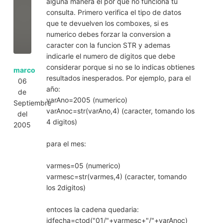
alguna manera el por que no funciona tu
consulta. Primero verifica el tipo de datos
que te devuelven los comboxes, si es
numerico debes forzar la conversion a
caracter con la funcion STR y ademas
indicarle el numero de digitos que debe
considerar porque si no se lo indicas obtienes
marco
resultados inesperados. Por ejemplo, para el
06
año:
de
varAno=2005 (numerico)
Septiembre
varAnoc=str(varAno,4) (caracter, tomando los
del
4 digitos)
2005
para el mes:
varmes=05 (numerico)
varmesc=str(varmes,4) (caracter, tomando
los 2digitos)
entoces la cadena quedaria:
idfecha=ctod("01/"+varmesc+"/"+varAnoc)