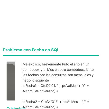
Problema con Fecha en SQL
Me explico, brevemente Pido el año en un
combobox y el Mes en otro combobox, junto
las fechas por las consultas son mensuales y
hago lo siguente
ldFecha1 = CtoD("01/" + pcValMes + "/" +
Alltrim(Str(pnVarAno)))
ldFecha2 = CtoD("31/" + pcValMes + "/" +
Alltrim(Str(pnVarAno)))
Cristophilin