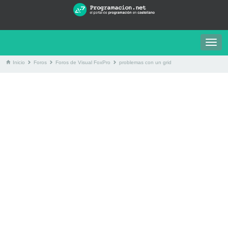
Togg
navig
Inicio
Foros
Foros de Visual FoxPro
problemas con un grid