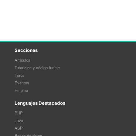
Secciones
Artículos
Tutoriales y código fuente
Foros
Eventos
Empleo
Lenguajes Destacados
PHP
Java
ASP
Bases de datos