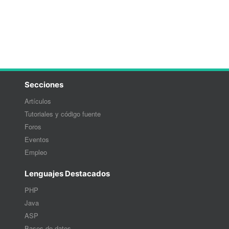
Secciones
Artículos
Tutoriales y código fuente
Foros
Eventos
Empleo
Lenguajes Destacados
PHP
Java
ASP
Bases de datos