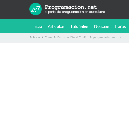
(current)
Inicio
Artículos
Tutoriales
Noticias
Foros
Inicio
Foros
Foros de Visual FoxPro
programacion en c++