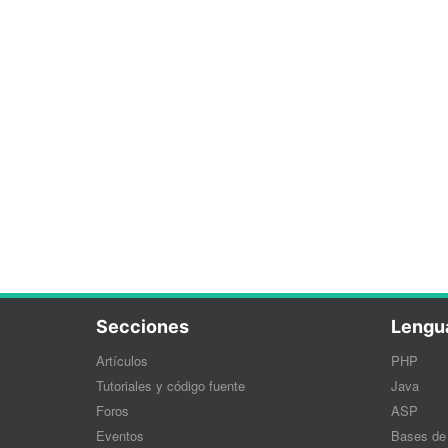
Secciones
Lengu
Artículos
PHP
Tutoriales y código fuente
Java
Foros
ASP
Eventos
Bases de