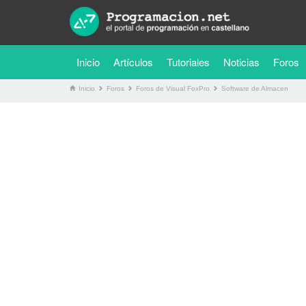
(current)
Inicio
Artículos
Tutoriales
Noticias
Foros
Inicio
Foros
Foros de Visual FoxPro
Software de Almacen