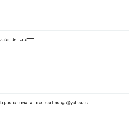
ición, del foro????
lo podria enviar a mi correo
bridaga@yahoo.es