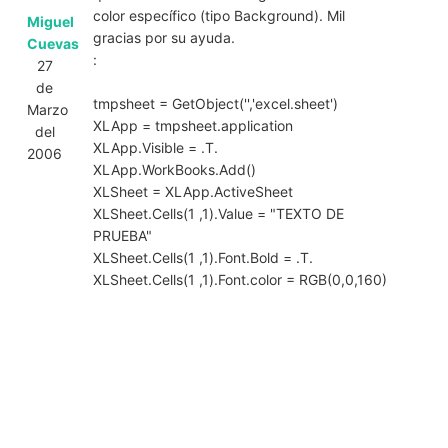
color específico (tipo Background). Mil
Miguel
gracias por su ayuda.
Cuevas
:
27
de
tmpsheet = GetObject('','excel.sheet')
Marzo
XLApp = tmpsheet.application
del
XLApp.Visible = .T.
2006
XLApp.WorkBooks.Add()
XLSheet = XLApp.ActiveSheet
XLSheet.Cells(1 ,1).Value = "TEXTO DE
PRUEBA"
XLSheet.Cells(1 ,1).Font.Bold = .T.
XLSheet.Cells(1 ,1).Font.color = RGB(0,0,160)