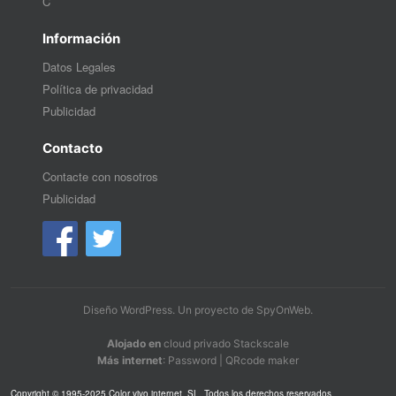
C
Información
Datos Legales
Política de privacidad
Publicidad
Contacto
Contacte con nosotros
Publicidad
Diseño WordPress
. Un proyecto de
SpyOnWeb
.
Alojado en
cloud privado Stackscale
Más internet
:
Password
|
QRcode maker
Copyright © 1995-2025 Color vivo internet, SL. Todos los derechos reservados