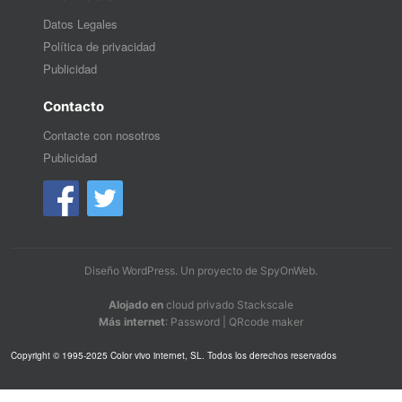
Datos Legales
Política de privacidad
Publicidad
Contacto
Contacte con nosotros
Publicidad
Diseño WordPress
. Un proyecto de
SpyOnWeb
.
Alojado en
cloud privado Stackscale
Más internet
:
Password
|
QRcode maker
Copyright © 1995-2025 Color vivo internet, SL. Todos los derechos reservados