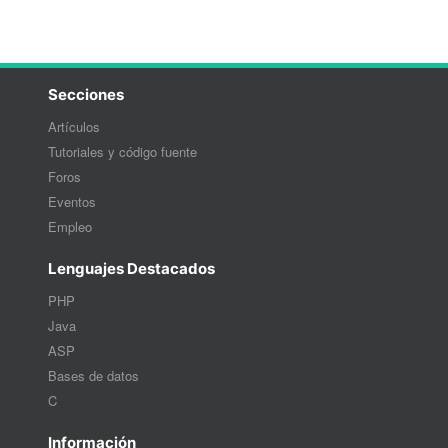
Secciones
Artículos
Tutoriales y código fuente
Foros
Eventos
Empleo
Lenguajes Destacados
PHP
Java
ASP
Bases de datos
C
Información