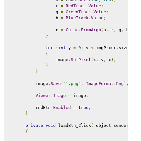
                    r 
=
RedTrack
.
Value
;
                    g 
=
GreenTrack
.
Value
;
                    b 
=
BlueTrack
.
Value
;
                    c 
=
Color
.
FromArgb
(
a
,
 r
,
 g
,
 b
);
}
for
(
int
 y 
=
0
;
 y 
<
 imgPrcsr
.
sizeConf
{
                    image
.
SetPixel
(
x
,
 y
,
 c
);
}
}
            image
.
Save
(
"1.png"
,
ImageFormat
.
Png
);
Viewer
.
Image
=
 image
;
            rndBtn
.
Enabled
=
true
;
}
private
void
 loadBtn_Click
(
 object sender
,
Ev
{