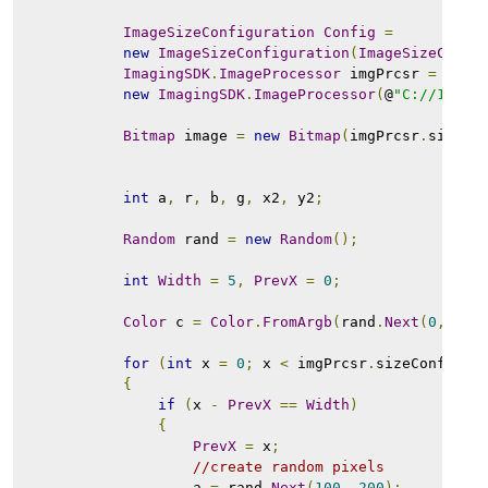
ImageSizeConfiguration
Config
=
new
ImageSizeConfiguration
(
ImageSizeConfi
ImagingSDK
.
ImageProcessor
 imgPrcsr 
=
new
ImagingSDK
.
ImageProcessor
(
@
"C://1.bmp
Bitmap
 image 
=
new
Bitmap
(
imgPrcsr
.
sizeCo
int
 a
,
 r
,
 b
,
 g
,
 x2
,
 y2
;
Random
 rand 
=
new
Random
();
int
Width
=
5
,
PrevX
=
0
;
Color
 c 
=
Color
.
FromArgb
(
rand
.
Next
(
0
,
255
for
(
int
 x 
=
0
;
 x 
<
 imgPrcsr
.
sizeConfig
.
w
{
if
(
x 
-
PrevX
==
Width
)
{
PrevX
=
 x
;
//create random pixels
                    a 
=
 rand
.
Next
(
100
,
200
);