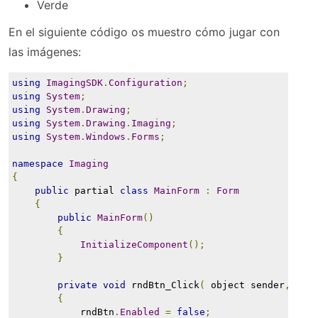
Verde
En el siguiente código os muestro cómo jugar con
las imágenes:
using
ImagingSDK
.
Configuration
;
using
System
;
using
System
.
Drawing
;
using
System
.
Drawing
.
Imaging
;
using
System
.
Windows
.
Forms
;
namespace
Imaging
{
public
 partial 
class
MainForm
:
Form
{
public
MainForm
()
{
InitializeComponent
();
}
private
void
 rndBtn_Click
(
 object sender
,
Eve
{
            rndBtn
.
Enabled
=
false
;