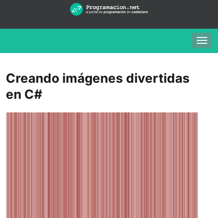
Togg
navig
Creando imágenes divertidas
en C#