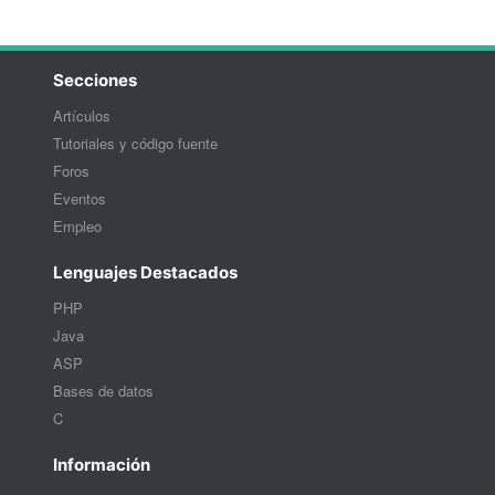
Secciones
Artículos
Tutoriales y código fuente
Foros
Eventos
Empleo
Lenguajes Destacados
PHP
Java
ASP
Bases de datos
C
Información