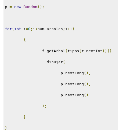
p 
=
new
Random
();
for
(
int
 i
=
0
;
i
<
num_arboles
;
i
++)
{
                f
.
getArbol
(
tipos
[
r
.
nextInt
()])
.
dibujar
(
                        p
.
nextLong
(),
                        p
.
nextLong
(),
                        p
.
nextLong
()
);
}
}