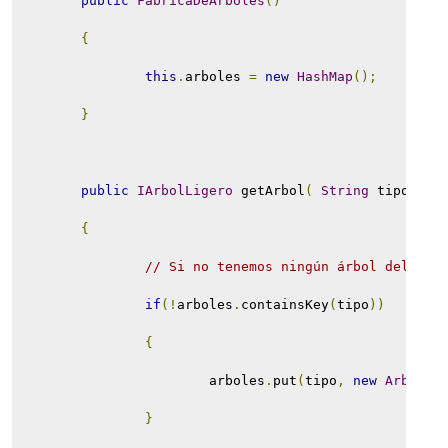
public
FabricaDeArboles
()
{
this
.
arboles 
=
new
HashMap
();
}
public
IArbolLigero
 getArbol
(
String
 tipo 
)
{
// Si no tenemos ningún árbol del tip
if
(!
arboles
.
containsKey
(
tipo
))
{
                        arboles
.
put
(
tipo
,
new
Arbol
(
t
}