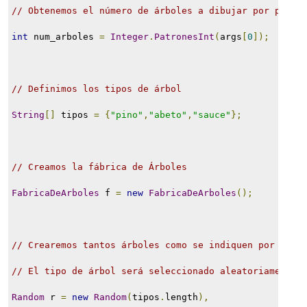
// Obtenemos el número de árboles a dibujar por parám
int
 num_arboles 
=
Integer
.
PatronesInt
(
args
[
0
]);
// Definimos los tipos de árbol
String
[]
 tipos 
=
{
"pino"
,
"abeto"
,
"sauce"
};
// Creamos la fábrica de Árboles
FabricaDeArboles
 f 
=
new
FabricaDeArboles
();
// Crearemos tantos árboles como se indiquen por pará
// El tipo de árbol será seleccionado aleatoriamente
Random
 r 
=
new
Random
(
tipos
.
length
),