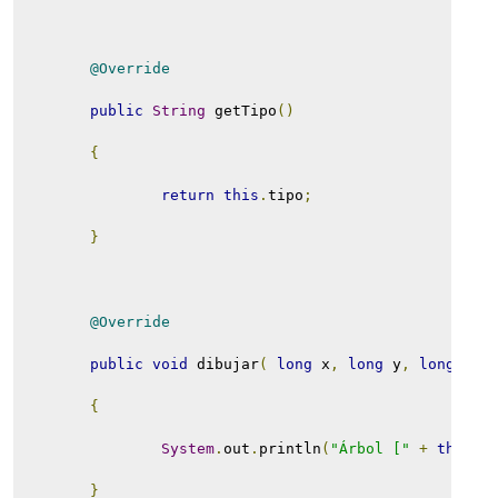
@Override
public
String
 getTipo
()
{
return
this
.
tipo
;
}
@Override
public
void
 dibujar
(
long
 x
,
long
 y
,
long
 z 
)
{
System
.
out
.
println
(
"Árbol ["
+
this
.
g
}