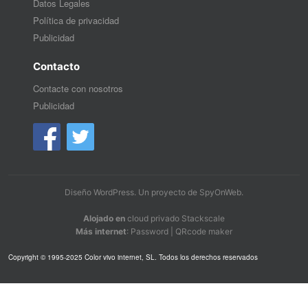
Datos Legales
Política de privacidad
Publicidad
Contacto
Contacte con nosotros
Publicidad
Diseño WordPress
. Un proyecto de
SpyOnWeb
.
Alojado en
cloud privado Stackscale
Más internet
:
Password
|
QRcode maker
Copyright © 1995-2025 Color vivo internet, SL. Todos los derechos reservados