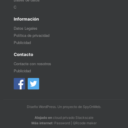
C
Información
Datos Legales
Política de privacidad
Publicidad
Contacto
Contacte con nosotros
Publicidad
Diseño WordPress
. Un proyecto de
SpyOnWeb
.
Alojado en
cloud privado Stackscale
Más internet
:
Password
|
QRcode maker