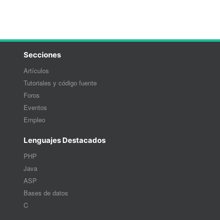
Secciones
Artículos
Tutoriales y código fuente
Foros
Eventos
Empleo
Lenguajes Destacados
PHP
Java
ASP
Bases de datos
C