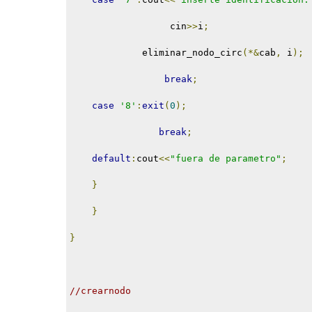
                  cin
>>
i
;
             eliminar_nodo_circ
(*&
cab
,
 i
);
break
;
case
'8'
:
exit
(
0
);
break
;
default
:
cout
<<
"fuera de parametro"
;
}
}
}
//crearnodo