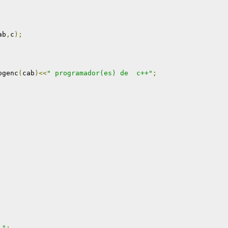
ab
,
c
);
ogenc
(
cab
)<<
" programador(es) de  c++"
;
 "
;