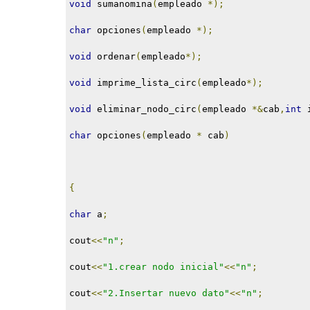
void
 sumanomina
(
empleado 
*);
char
 opciones
(
empleado 
*);
void
 ordenar
(
empleado
*);
void
 imprime_lista_circ
(
empleado
*);
void
 eliminar_nodo_circ
(
empleado 
*&
cab
,
int
 
char
 opciones
(
empleado 
*
 cab
)
{
char
 a
;
cout
<<
"n"
;
cout
<<
"1.crear nodo inicial"
<<
"n"
;
cout
<<
"2.Insertar nuevo dato"
<<
"n"
;