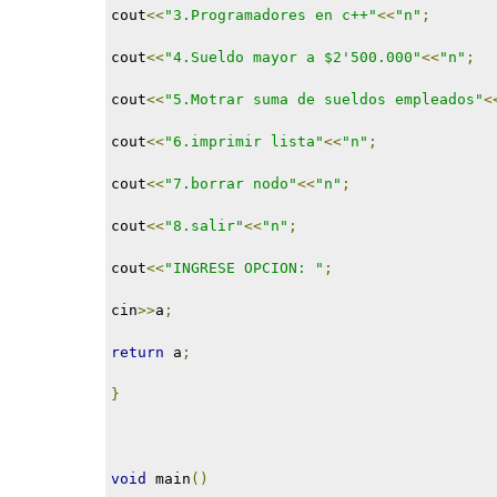
cout
<<
"3.Programadores en c++"
<<
"n"
;
cout
<<
"4.Sueldo mayor a $2'500.000"
<<
"n"
;
cout
<<
"5.Motrar suma de sueldos empleados"
<
cout
<<
"6.imprimir lista"
<<
"n"
;
cout
<<
"7.borrar nodo"
<<
"n"
;
cout
<<
"8.salir"
<<
"n"
;
cout
<<
"INGRESE OPCION: "
;
cin
>>
a
;
return
 a
;
}
void
 main
()