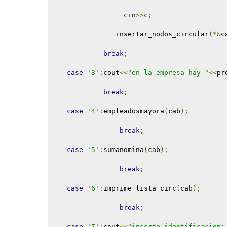
                  cin
>>
c
;
                insertar_nodos_circular
(*&
c
break
;
case
'3'
:
cout
<<
"en la empresa hay "
<<
pr
break
;
case
'4'
:
empleadosmayora
(
cab
);
break
;
case
'5'
:
sumanomina
(
cab
);
break
;
case
'6'
:
imprime_lista_circ
(
cab
);
break
;
case
'7'
:
cout
<<
"inserte identificacion: