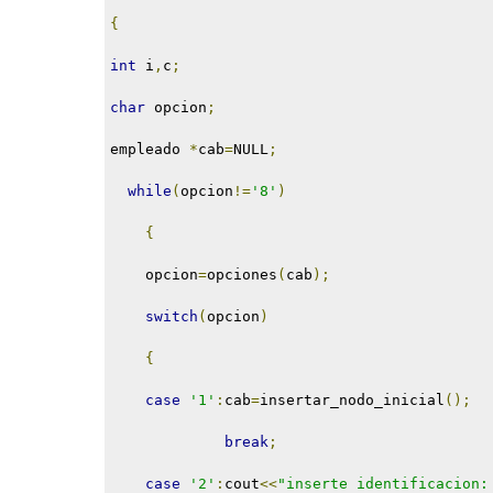
{
int
 i
,
c
;
char
 opcion
;
empleado 
*
cab
=
NULL
;
while
(
opcion
!=
'8'
)
{
    opcion
=
opciones
(
cab
);
switch
(
opcion
)
{
case
'1'
:
cab
=
insertar_nodo_inicial
();
break
;
case
'2'
:
cout
<<
"inserte identificacion: