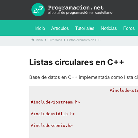
(current)
Inicio
Artículos
Tutoriales
Noticias
Foros
Inicio
Tutoriales
Listas circulares en C++
Listas circulares en C++
Base de datos en C++ implementada como lista ci
#include<st
#include<iostream.h>
#include<stdlib.h>
#include<conio.h>