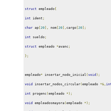
struct
 empleado
{
int
 ident
;
char
 ap
[
20
],
 nom
[
20
],
cargo
[
20
];
int
 sueldo
;
struct
 empleado 
*
avanc
;
};
empleado
*
 insertar_nodo_inicial
(
void
);
void
 insertar_nodos_circular
(
empleado 
*&,
in
int
 progenc
(
empleado 
*);
void
 empleadosmayora
(
empleado 
*);