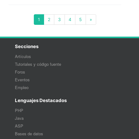
(current)
1
2
3
4
5
»
Secciones
Artículos
Tutoriales y código fuente
Foros
Eventos
Empleo
Lenguajes Destacados
PHP
Java
ASP
Bases de datos