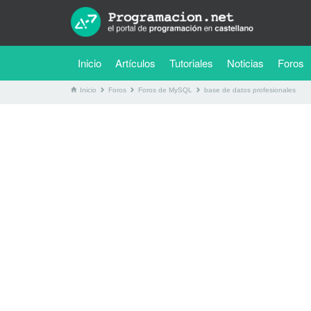
(current)
Inicio
Artículos
Tutoriales
Noticias
Foros
Inicio
Foros
Foros de MySQL
base de datos profesionales