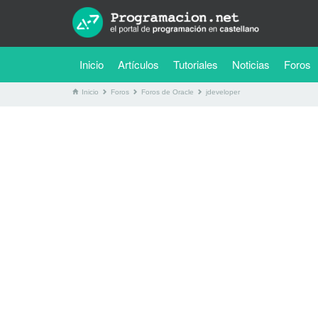
(current)
Inicio
Artículos
Tutoriales
Noticias
Foros
Inicio
Foros
Foros de Oracle
jdeveloper