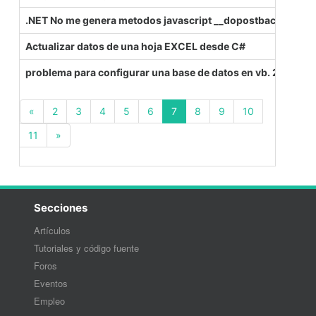
.NET No me genera metodos javascript __dopostback y dema
Actualizar datos de una hoja EXCEL desde C#
problema para configurar una base de datos en vb. 2005
(current)
«
2
3
4
5
6
7
8
9
10
11
»
Secciones
Artículos
Tutoriales y código fuente
Foros
Eventos
Empleo