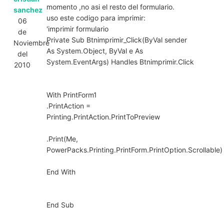
momento ,no asi el resto del formulario.
sanchez
uso este codigo para imprimir:
06
'imprimir formulario
de
Private Sub Btnimprimir_Click(ByVal sender
Noviembre
As System.Object, ByVal e As
del
System.EventArgs) Handles Btnimprimir.Click
2010
With PrintForm1
.PrintAction =
Printing.PrintAction.PrintToPreview
.Print(Me,
PowerPacks.Printing.PrintForm.PrintOption.Scrollable)
End With
End Sub