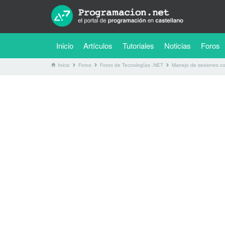
(current)
Inicio
Artículos
Tutoriales
Noticias
Foros
Inicio
Foros
Foros de Tecnologías .NET
Manejo de sesiones co