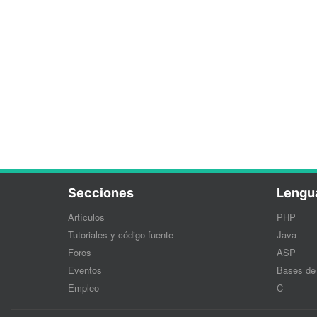
Secciones
Lengu
Artículos
PHP
Tutoriales y código fuente
Java
Foros
ASP
Eventos
Bases de
Empleo
C