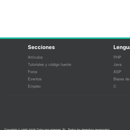
Secciones
Lengu
Artículos
PHP
Tutoriales y código fuente
Java
Foros
ASP
Eventos
Bases de
Empleo
C
Copyright © 1995-2025 Color vivo internet, SL. Todos los derechos reservados