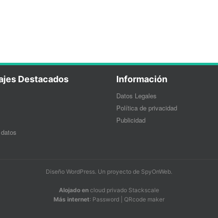
ajes Destacados
Información
Datos Legales
Política de privacidad
Publicidad
 datos
Diseño WordPress
. Un proyecto de
SpyOnWeb
.
Alojado en
cloud privado Stackscale
Más internet
:
Password
|
QRcode maker