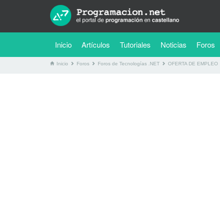
(current)
Inicio
Artículos
Tutoriales
Noticias
Foros
Inicio
Foros
Foros de Tecnologías .NET
OFERTA DE EMPLEO