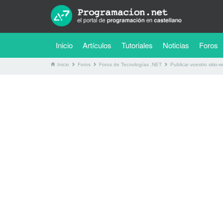
(current)
Inicio
Artículos
Tutoriales
Noticias
Foros
Inicio
Foros
Foros de Tecnologías .NET
Publicar vuestro sitio