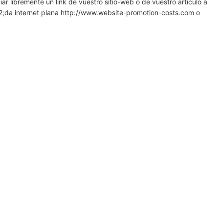
ar libremente un link de vuestro sitio-web o de vuestro articulo a
;da internet plana http://www.website-promotion-costs.com o