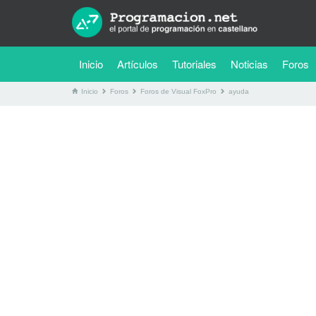
(current)
Inicio
Artículos
Tutoriales
Noticias
Foros
Inicio
Foros
Foros de Visual FoxPro
ayuda