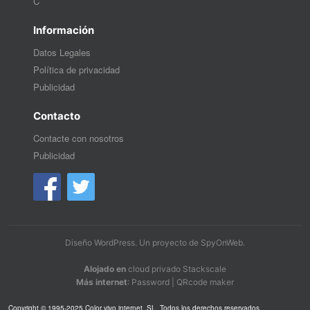
C
Información
Datos Legales
Política de privacidad
Publicidad
Contacto
Contacte con nosotros
Publicidad
Diseño WordPress
. Un proyecto de
SpyOnWeb
.
Alojado en
cloud privado Stackscale
Más internet
:
Password
|
QRcode maker
Copyright © 1995-2025 Color vivo internet, SL. Todos los derechos reservados