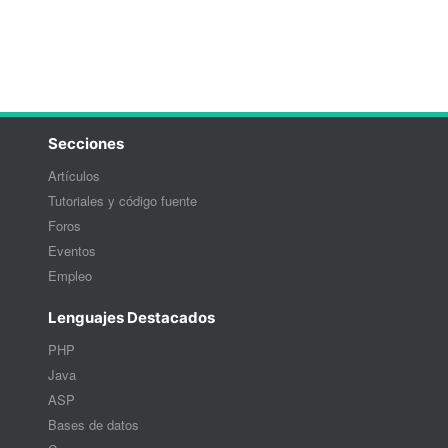
Secciones
Artículos
Tutoriales y código fuente
Foros
Eventos
Empleo
Lenguajes Destacados
PHP
Java
ASP
Bases de datos